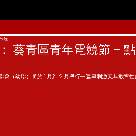
 分鐘
： 葵青區青年電競節 – 
會（幼聯）將於 1 月到 2 月舉行一連串刺激又具教育