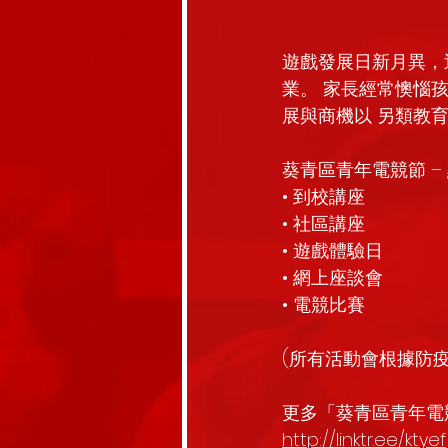
遊戲發展日新月異，
業。 家長經常懊惱
展與商機以 另類教
葵青區青年電競節 –
• 到校講座
• 社區講座 
• 遊戲體驗日 
• 網上座談會 
• 電競比賽
(所有活動會根據防
更多「葵青區青年電
http://linktr.ee/ktyef