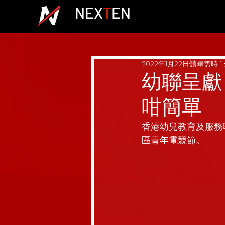
NEX
T
EN
2022年1月22日
讀畢需時 1
幼聯呈獻
咁簡單
香港幼兒教育及服務聯
區青年電競節。